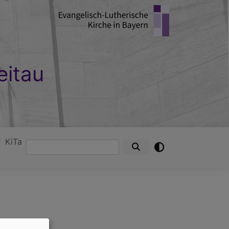
eitau
KiTa
Suche