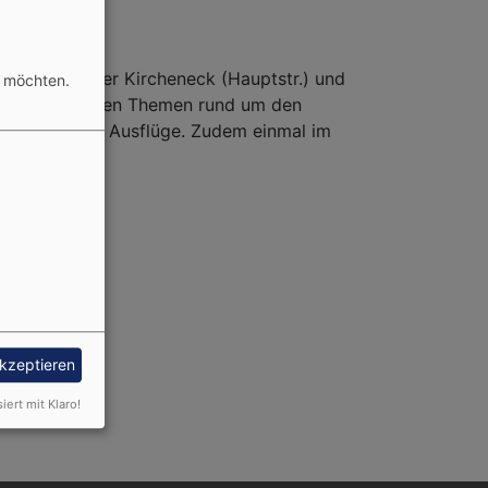
se im G´freeser Kircheneck (Hauptstr.) und
n möchten.
e zu interessanten Themen rund um den
, Singen und Ausflüge. Zudem einmal im
akzeptieren
siert mit Klaro!