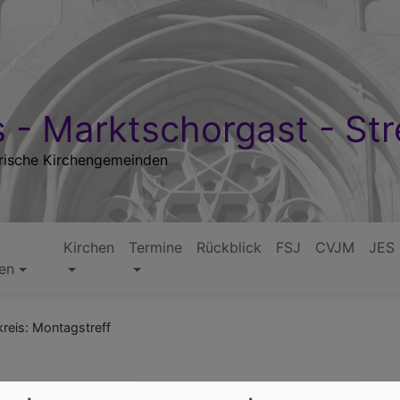
 - Marktschorgast - Str
rische Kirchengemeinden
Kirchen
Termine
Rückblick
FSJ
CVJM
JES
ten
reis: Montagstreff
ontagstreff