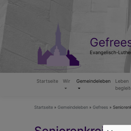
Direkt
zum
Inhalt
Gefrees
Evangelisch-Luthe
Startseite
Wir
Gemeindeleben
Leben
Hauptnavigation
beglei
Startseite
Gemeindeleben
Gefrees
Seniorenk
Seniorenkreis: M