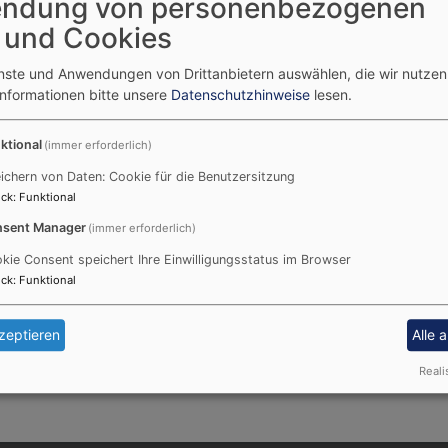
ndung von personenbezogenen
 und Cookies
rifft sich monatlich montags, 14:00 – 16:00 Uhr wechselwei
enste und Anwendungen von Drittanbietern auswählen, die wir nutze
d ein vielfältiges Angebot für Sie bereit gehalten: Vorträg
Informationen bitte unsere
Datenschutzhinweise
lesen.
rogramm ebenso einen Platz wie gemütliches Kaffeetrinken
n Kaffeetrinken im örtlichen Kaffee JU.
ktional
(immer erforderlich)
ichern von Daten: Cookie für die Benutzersitzung
ck
:
Funktional
 gibts bei den
Veranstaltungen
.
sent Manager
(immer erforderlich)
kie Consent speichert Ihre Einwilligungsstatus im Browser
ck
:
Funktional
r@elkb.de
)
zeptieren
Alle 
Reali